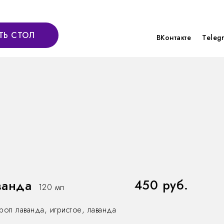
ТЬ СТОЛ
ВКонтакте
Teleg
450 руб.
ванда
120 мл
оп лаванда, игристое, лаванда