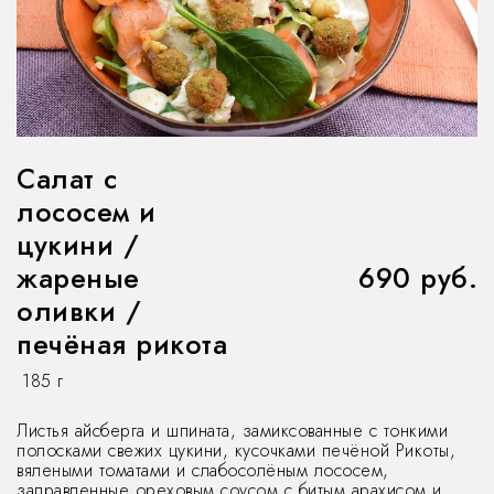
Салат с
лососем и
цукини /
жареные
690 руб.
оливки /
печёная рикота
185 г
Листья айсберга и шпината, замиксованные с тонкими
полосками свежих цукини, кусочками печёной Рикоты,
вялеными томатами и слабосолёным лососем,
заправленные ореховым соусом с битым арахисом и