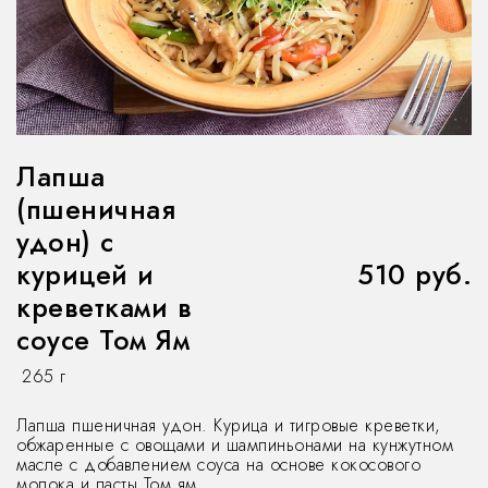
Лапша
(пшеничная
удон) с
курицей и
510 руб.
креветками в
соусе Том Ям
265 г
Лапша пшеничная удон. Курица и тигровые креветки,
обжаренные с овощами и шампиньонами на кунжутном
масле с добавлением соуса на основе кокосового
молока и пасты Том ям.