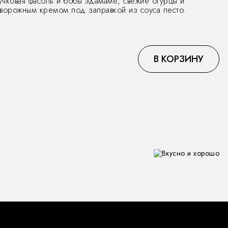
учковая фасоль и бобы эдамаме, свежие огурцы и
творожным кремом под заправкой из соуса песто.
В КОРЗИНУ