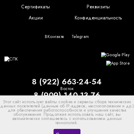
Сертификаты
Реквизиты
Акции
Конфиденциальность
ВКонтакте
Telegram
8 (922) 663-24-54
Восток
8 (909) 140-13-76
Этот сайт использует файлы cookies и сервисы сбора технических
Север
данных посетителей (данные об IP-адресе, местоположении и др.)
8 (922)-905-72-12
для обеспечения работоспособности и улучшения качества
обслуживания. Продолжая использовать наш сайт, вы
Бухгалтерия
автоматически соглашаетесь с использованием данных
технологий..