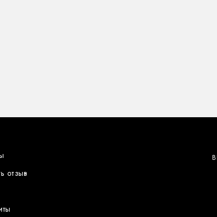
ы
В
ь отзыв
иты